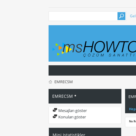
Gel
EMRECSM
EMRECSM
EMR
Hep
Mesajları göster
Konuları göster
No R
Mini Istatistikler