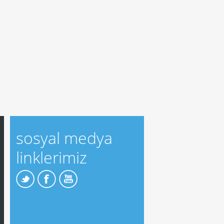
sosyal medya
linklerimiz