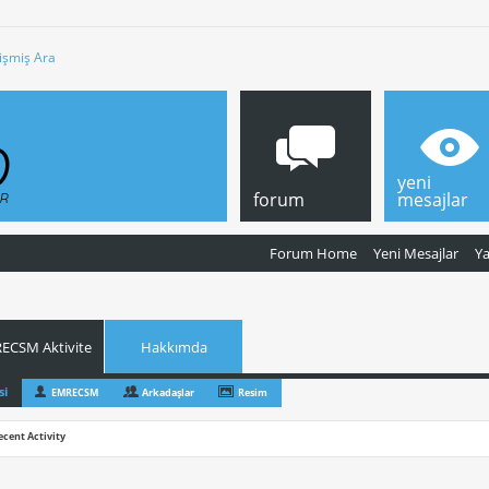
işmiş Ara
yeni
forum
mesajlar
Forum Home
Yeni Mesajlar
Y
ECSM Aktivite
Hakkımda
si
EMRECSM
Arkadaşlar
Resim
ecent Activity