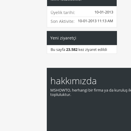
10-01-2013
Üyelik tarihi
10-01-2013
11:13 AM
Son Aktivite
Yeni ziyaretçi
Bu sayfa
23.582
kez ziyaret edildi
hakkımızda
MSHOWTO, herhangi bir firma ya da kuruluş ile
topluluktur.