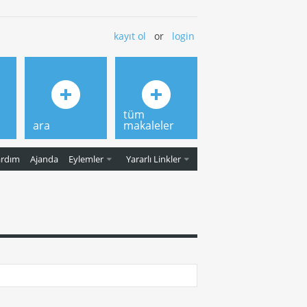
kayıt ol
or
login
tüm
ara
makaleler
ardım
Ajanda
Eylemler
Yararlı Linkler