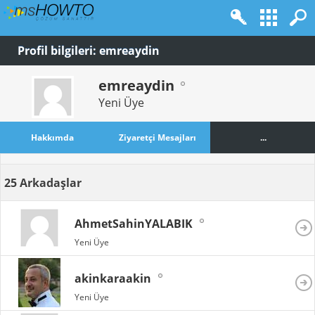
Profil bilgileri: emreaydin
emreaydin
Yeni Üye
Hakkımda
Ziyaretçi Mesajları
...
25
Arkadaşlar
AhmetSahinYALABIK
Yeni Üye
akinkaraakin
Yeni Üye