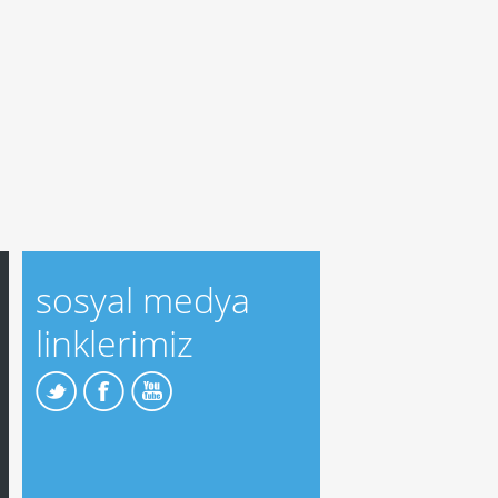
sosyal medya
linklerimiz