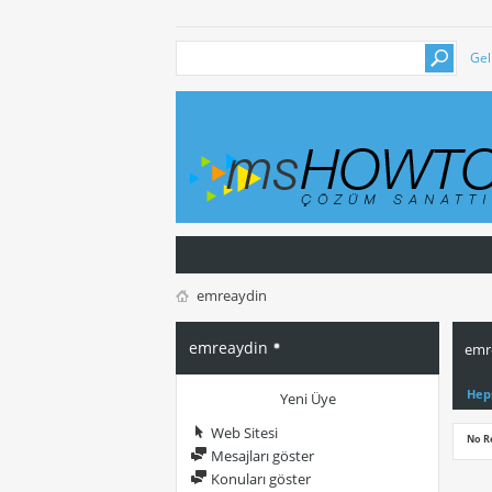
Gel
emreaydin
emreaydin
emre
Hep
Yeni Üye
Web Sitesi
No R
Mesajları göster
Konuları göster