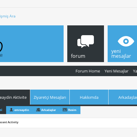
işmiş Ara
yeni
forum
mesajlar
Forum Home
Yeni Mesajlar
Y
aydin Aktivite
Ziyaretçi Mesajları
Hakkımda
Arkadaşla
si
emreaydin
Arkadaşlar
Resim
ecent Activity