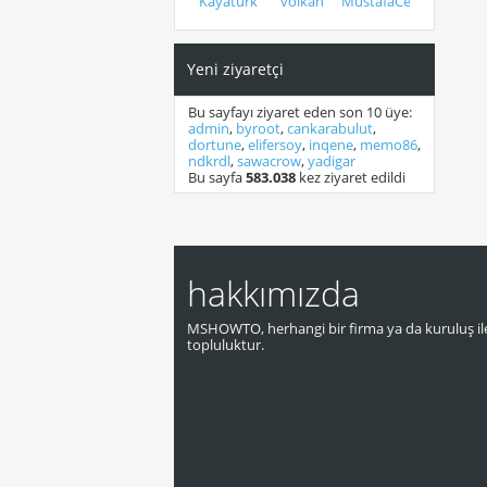
Kayaturk
volkan
MustafaCerit
Yeni ziyaretçi
Bu sayfayı ziyaret eden son 10 üye:
admin
,
byroot
,
cankarabulut
,
dortune
,
elifersoy
,
inqene
,
memo86
,
ndkrdl
,
sawacrow
,
yadigar
Bu sayfa
583.038
kez ziyaret edildi
hakkımızda
MSHOWTO, herhangi bir firma ya da kuruluş ile
topluluktur.