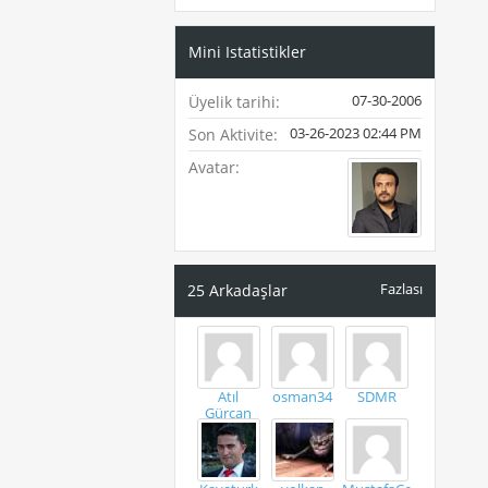
Mini Istatistikler
07-30-2006
Üyelik tarihi
03-26-2023
02:44 PM
Son Aktivite
Avatar
Fazlası
25
Arkadaşlar
Atıl
osman34
SDMR
Gürcan