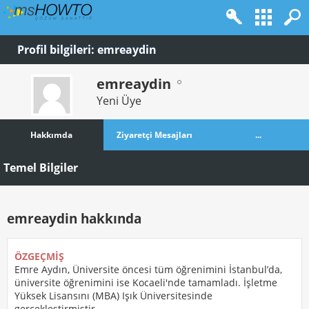
Profil bilgileri: emreaydin
emreaydin
Yeni Üye
Hakkımda
Ziyaretçi Mesajları
...
Temel Bilgiler
emreaydin hakkında
ÖZGEÇMIŞ
Emre Aydın, Üniversite öncesi tüm öğrenimini İstanbul’da,
üniversite öğrenimini ise Kocaeli'nde tamamladı. İşletme
Yüksek Lisansını (MBA) Işık Üniversitesinde
gerçekleştirmiştir.