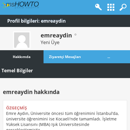
Profil bilgileri: emreaydin
emreaydin
Yeni Üye
Hakkımda
Ziyaretçi Mesajları
...
Temel Bilgiler
emreaydin hakkında
ÖZGEÇMIŞ
Emre Aydın, Üniversite öncesi tüm öğrenimini İstanbul’da,
üniversite öğrenimini ise Kocaeli'nde tamamladı. İşletme
Yüksek Lisansını (MBA) Işık Üniversitesinde
gerçekleştirmiştir.