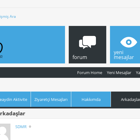
işmiş Ara
yeni
forum
mesajlar
Forum Home
Yeni Mesajlar
Y
aydin Aktivite
Ziyaretçi Mesajları
Hakkımda
Arkadaşla
rkadaşlar
SDMR