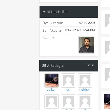
Mini Istatistikler
07-30-2006
Üyelik tarihi
03-26-2023
02:44 PM
Son Aktivite
Avatar
Fazlası
25
Arkadaşlar
volkan
raif
nebhen