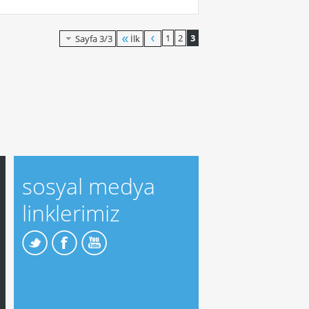
1
2
3
İlk
Sayfa 3/3
sosyal medya
linklerimiz