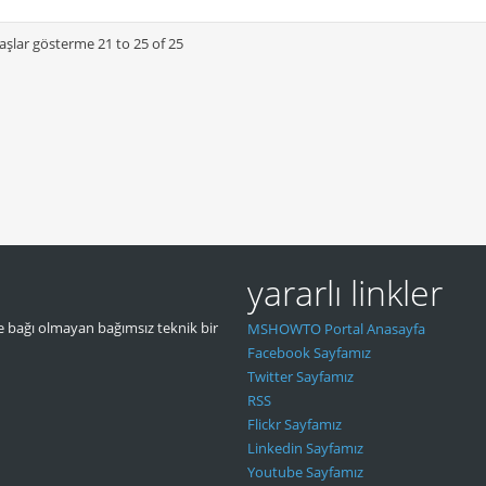
aşlar gösterme 21 to 25 of 25
yararlı linkler
 bağı olmayan bağımsız teknik bir
MSHOWTO Portal Anasayfa
Facebook Sayfamız
Twitter Sayfamız
RSS
Flickr Sayfamız
Linkedin Sayfamız
Youtube Sayfamız