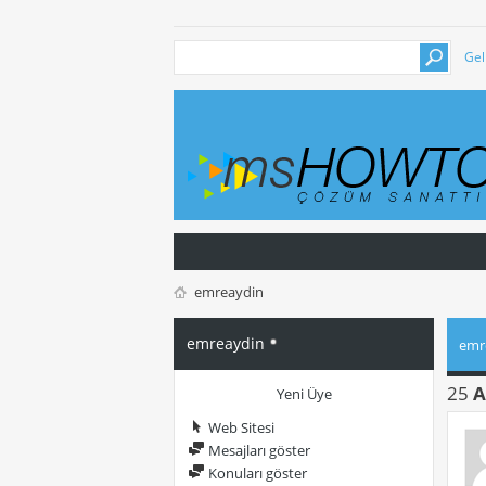
Gel
emreaydin
emreaydin
emre
25
A
Yeni Üye
Web Sitesi
Mesajları göster
Konuları göster