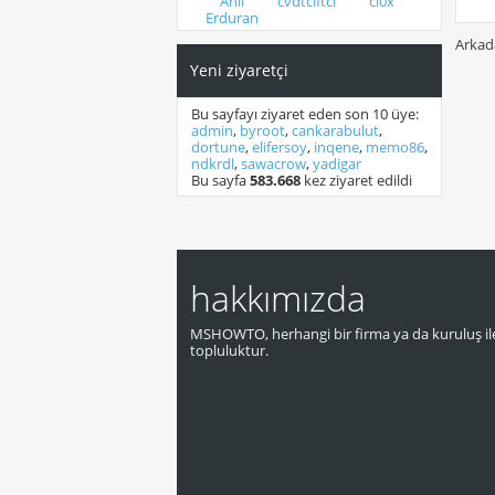
Anil
cvdtciftci
cl0x
Erduran
Arkad
Yeni ziyaretçi
Bu sayfayı ziyaret eden son 10 üye:
admin
,
byroot
,
cankarabulut
,
dortune
,
elifersoy
,
inqene
,
memo86
,
ndkrdl
,
sawacrow
,
yadigar
Bu sayfa
583.668
kez ziyaret edildi
hakkımızda
MSHOWTO, herhangi bir firma ya da kuruluş ile
topluluktur.