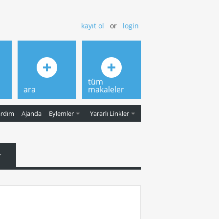
kayıt ol
or
login
tüm
ara
makaleler
ardım
Ajanda
Eylemler
Yararlı Linkler
r