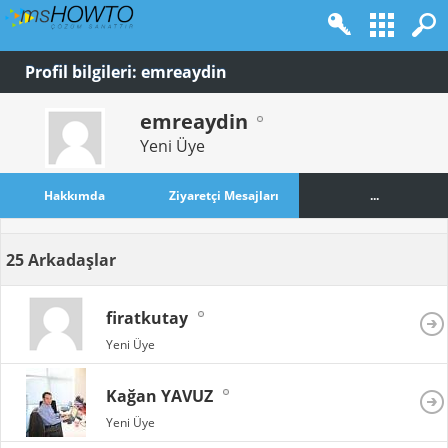
Profil bilgileri: emreaydin
emreaydin
Yeni Üye
Hakkımda
Ziyaretçi Mesajları
...
25
Arkadaşlar
firatkutay
Yeni Üye
Kağan YAVUZ
Yeni Üye