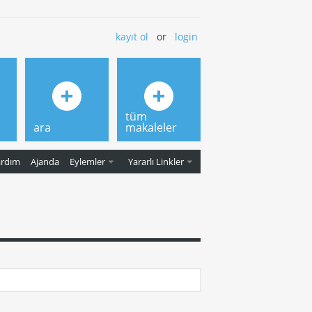
kayıt ol
or
login
tüm
ara
makaleler
ardım
Ajanda
Eylemler
Yararlı Linkler