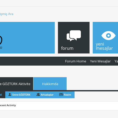
işmiş Ara
yeni
forum
mesajlar
Forum Home
Yeni Mesajlar
Y
e GÖZTÜRK Aktivite
Hakkımda
si
Emre GÖZTÜRK
Arkadaşlar
Resim
ecent Activity