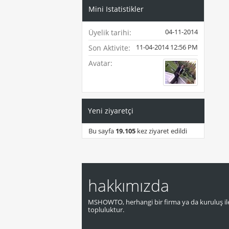
Mini Istatistikler
04-11-2014
Üyelik tarihi
11-04-2014
12:56 PM
Son Aktivite
Avatar
Yeni ziyaretçi
Bu sayfa
19.105
kez ziyaret edildi
hakkımızda
MSHOWTO, herhangi bir firma ya da kuruluş ile
topluluktur.