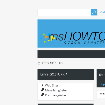
Gel
Emre GÖZTÜRK
Emre GÖZTÜRK
Emr
Hep
Web Sitesi
Mesajları göster
No R
Konuları göster