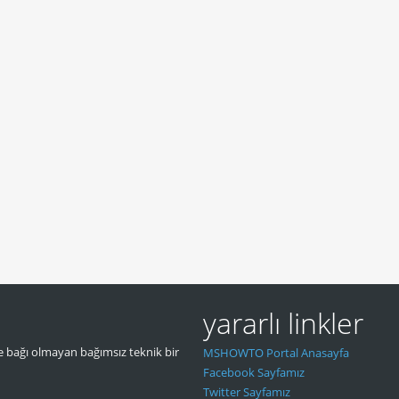
yararlı linkler
 bağı olmayan bağımsız teknik bir
MSHOWTO Portal Anasayfa
Facebook Sayfamız
Twitter Sayfamız