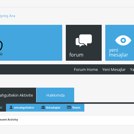
işmiş Ara
yeni
forum
mesajlar
Forum Home
Yeni Mesajlar
Y
hgultekin Aktivite
Hakkımda
si
emrahgultekin
Arkadaşlar
Resim
ecent Activity