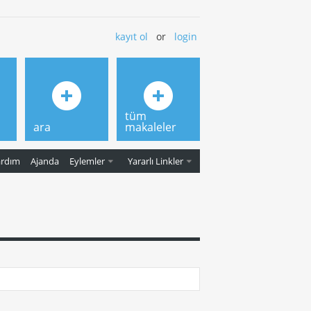
kayıt ol
or
login
tüm
ara
makaleler
ardım
Ajanda
Eylemler
Yararlı Linkler