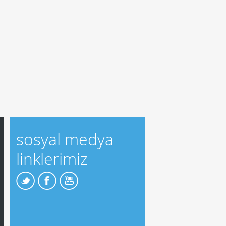
sosyal medya
linklerimiz