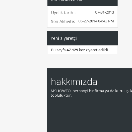
07-31-2013
Üyelik tarihi
05-27-2014
04:43 PM
Son Aktivite
Yeni ziyaretçi
Bu sayfa
47.129
kez ziyaret edildi
hakkımızda
MSHOWTO, herhangi bir firma ya da kuruluş ile
topluluktur.