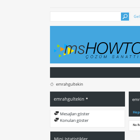
Gel
emrahgultekin
emrahgultekin
emra
Hep
Mesajları göster
Konuları göster
No R
Mini Istatistikler