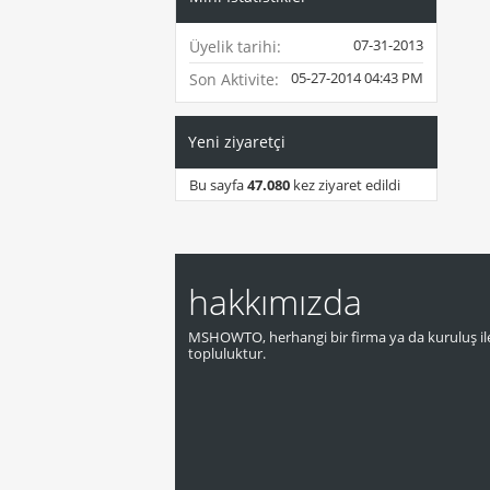
07-31-2013
Üyelik tarihi
05-27-2014
04:43 PM
Son Aktivite
Yeni ziyaretçi
Bu sayfa
47.080
kez ziyaret edildi
hakkımızda
MSHOWTO, herhangi bir firma ya da kuruluş ile
topluluktur.