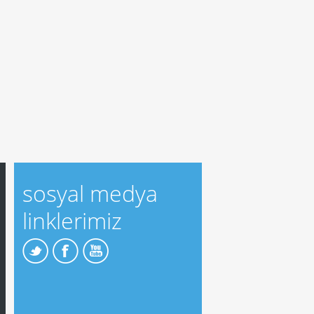
sosyal medya
linklerimiz