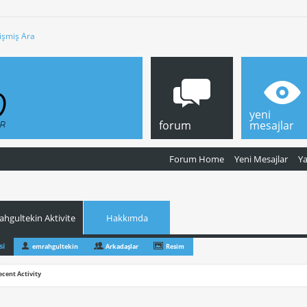
işmiş Ara
yeni
forum
mesajlar
Forum Home
Yeni Mesajlar
Y
hgultekin Aktivite
Hakkımda
si
emrahgultekin
Arkadaşlar
Resim
ecent Activity