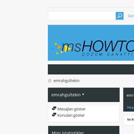
Gel
emrahgultekin
emrahgultekin
emra
Hep
Mesajları göster
Konuları göster
No R
Mini Istatistikler