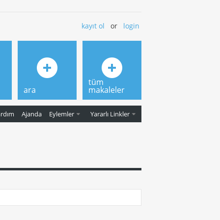
kayıt ol
or
login
tüm
ara
makaleler
ardım
Ajanda
Eylemler
Yararlı Linkler