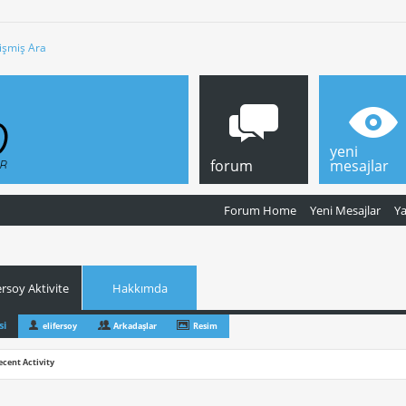
işmiş Ara
yeni
forum
mesajlar
Forum Home
Yeni Mesajlar
Y
ersoy Aktivite
Hakkımda
si
elifersoy
Arkadaşlar
Resim
ecent Activity