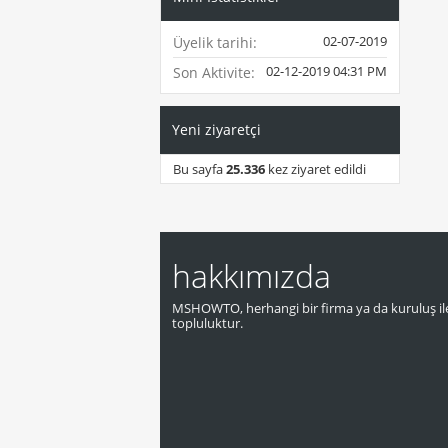
02-07-2019
Üyelik tarihi
02-12-2019
04:31 PM
Son Aktivite
Yeni ziyaretçi
Bu sayfa
25.336
kez ziyaret edildi
hakkımızda
MSHOWTO, herhangi bir firma ya da kuruluş ile
topluluktur.