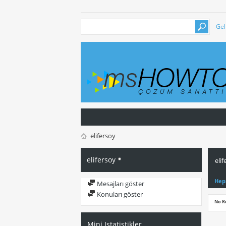
Gel
elifersoy
elifersoy
elif
Hep
Mesajları göster
Konuları göster
No R
Mini Istatistikler