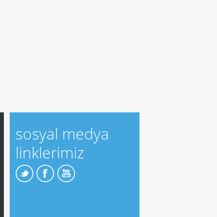
sosyal medya
linklerimiz