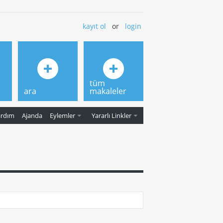
kayıt ol
or
login
tüm
ara
makaleler
ardım
Ajanda
Eylemler
Yararlı Linkler