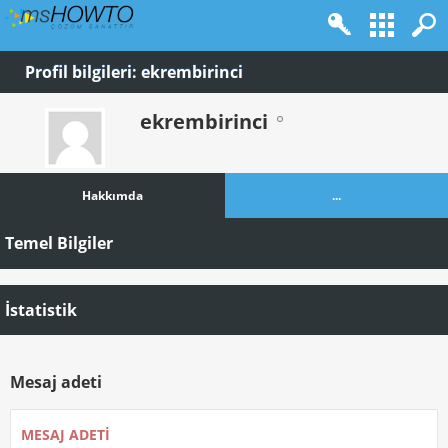
Profil bilgileri: ekrembirinci
ekrembirinci
Hakkımda
...
Temel Bilgiler
İstatistik
Mesaj adeti
MESAJ ADETI