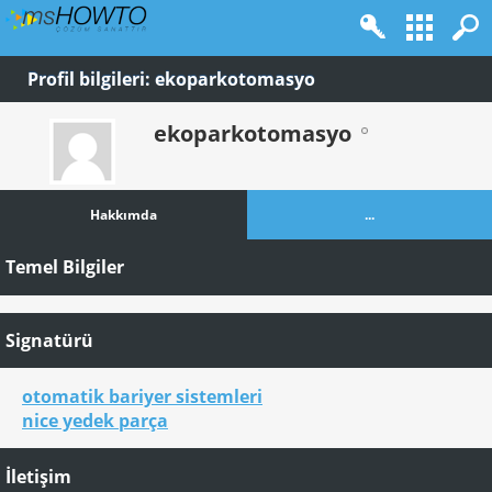
Profil bilgileri: ekoparkotomasyo
ekoparkotomasyo
Hakkımda
...
Temel Bilgiler
Signatürü
otomatik bariyer sistemleri
nice yedek parça
İletişim