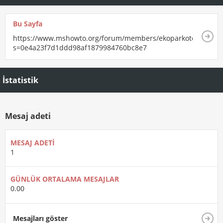
Bu Sayfa
https://www.mshowto.org/forum/members/ekoparkotomasyo.h
s=0e4a23f7d1ddd98af1879984760bc8e7
İstatistik
Mesaj adeti
MESAJ ADETI
1
GÜNLÜK ORTALAMA MESAJLAR
0.00
Mesajları göster