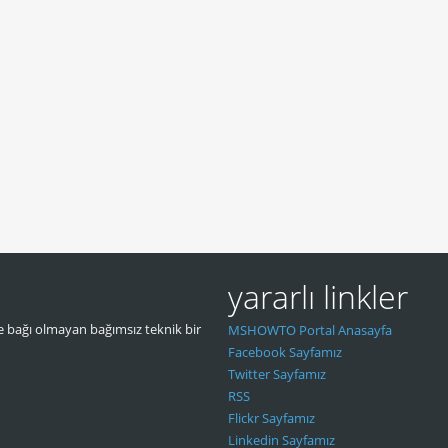
yararlı linkler
 bağı olmayan bağımsız teknik bir
MSHOWTO Portal Anasayfa
Facebook Sayfamız
Twitter Sayfamız
RSS
Flickr Sayfamız
Linkedin Sayfamız