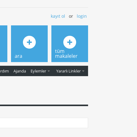
kayıt ol
or
login
tüm
ara
makaleler
ardım
Ajanda
Eylemler
Yararlı Linkler