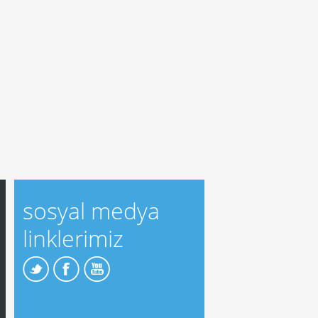
sosyal medya
linklerimiz