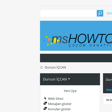
Gel
Dursun İÇCAN
Dursun İÇCAN
Dur
Hep
Yeni Üye
Web Sitesi
No R
Mesajları göster
Konuları göster