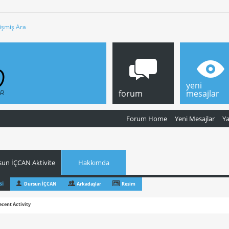
işmiş Ara
yeni
forum
mesajlar
Forum Home
Yeni Mesajlar
Y
sun İÇCAN Aktivite
Hakkımda
si
Dursun İÇCAN
Arkadaşlar
Resim
ecent Activity