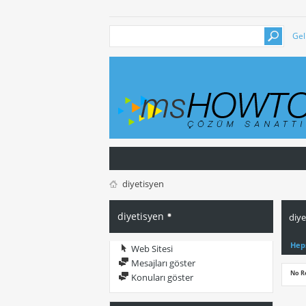
Gel
diyetisyen
diyetisyen
diye
Hep
Web Sitesi
Mesajları göster
No R
Konuları göster