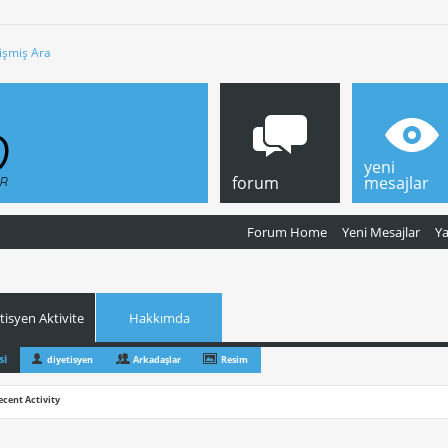
işmiş Ara
yeni
forum
mesajlar
Forum Home
Yeni Mesajlar
Y
tisyen Aktivite
Hakkımda
si
diyetisyen
Arkadaşlar
Resim
ecent Activity