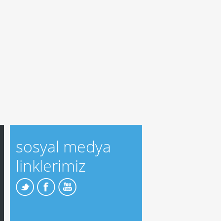
sosyal medya
linklerimiz