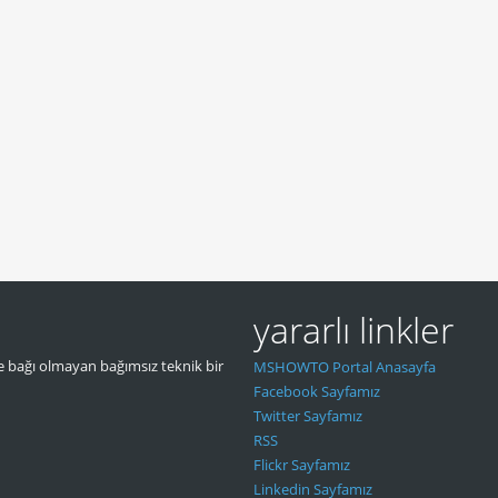
yararlı linkler
 bağı olmayan bağımsız teknik bir
MSHOWTO Portal Anasayfa
Facebook Sayfamız
Twitter Sayfamız
RSS
Flickr Sayfamız
Linkedin Sayfamız