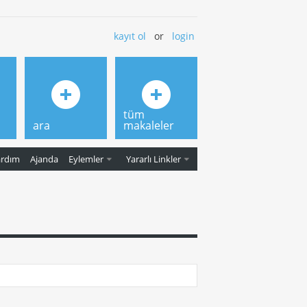
kayıt ol
or
login
tüm
ara
makaleler
ardım
Ajanda
Eylemler
Yararlı Linkler