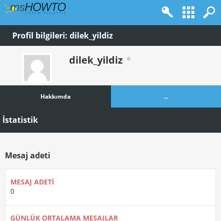
Profil bilgileri: dilek_yildiz
dilek_yildiz
Hakkımda
...
İstatistik
Mesaj adeti
MESAJ ADETI
0
GÜNLÜK ORTALAMA MESAJLAR