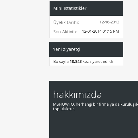
Mini Istatistikler
12-16-2013
Üyelik tarihi
12-01-2014
01:15 PM
Son Aktivite
Yeni ziyaretçi
Bu sayfa
18.843
kez ziyaret edildi
hakkımızda
MSHOWTO, herhangi bir firma ya da kuruluş ile
topluluktur.