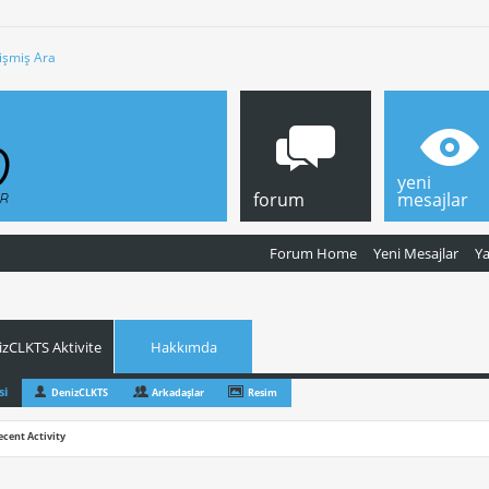
işmiş Ara
yeni
forum
mesajlar
Forum Home
Yeni Mesajlar
Y
zCLKTS Aktivite
Hakkımda
si
DenizCLKTS
Arkadaşlar
Resim
ecent Activity