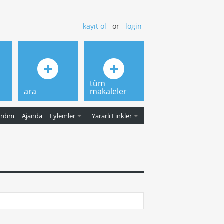
kayıt ol
or
login
tüm
ara
makaleler
ardım
Ajanda
Eylemler
Yararlı Linkler