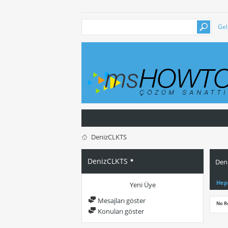
Gel
DenizCLKTS
DenizCLKTS
Deni
Hep
Yeni Üye
Mesajları göster
No R
Konuları göster