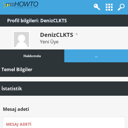
Profil bilgileri: DenizCLKTS
DenizCLKTS
Yeni Üye
Hakkımda
...
Temel Bilgiler
İstatistik
Mesaj adeti
MESAJ ADETI