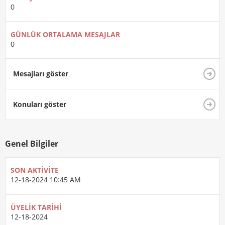
0
GÜNLÜK ORTALAMA MESAJLAR
0
Mesajları göster
Konuları göster
Genel Bilgiler
SON AKTIVITE
12-18-2024
10:45 AM
ÜYELIK TARIHI
12-18-2024