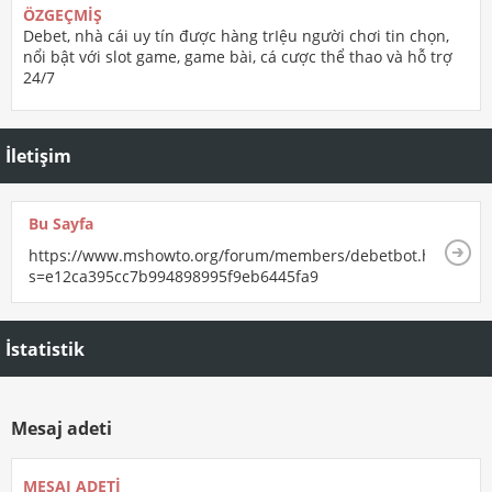
ÖZGEÇMIŞ
Debet, nhà cái uy tín được hàng trIệu người chơi tin chọn,
nổi bật với slot game, game bài, cá cược thể thao và hỗ trợ
24/7
İletişim
Bu Sayfa
https://www.mshowto.org/forum/members/debetbot.html?
s=e12ca395cc7b994898995f9eb6445fa9
İstatistik
Mesaj adeti
MESAJ ADETI