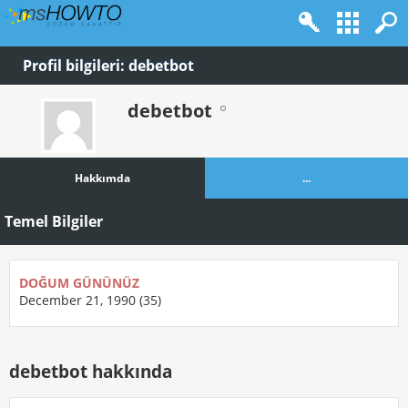
Profil bilgileri: debetbot
debetbot
Hakkımda
...
Temel Bilgiler
DOĞUM GÜNÜNÜZ
December 21, 1990 (35)
debetbot hakkında