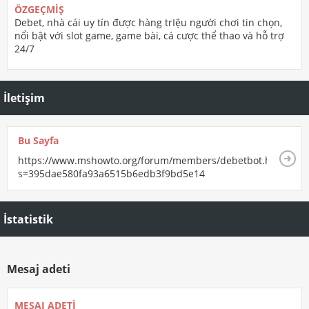
ÖZGEÇMIŞ
Debet, nhà cái uy tín được hàng trIệu người chơi tin chọn,
nổi bật với slot game, game bài, cá cược thể thao và hỗ trợ
24/7
İletişim
Bu Sayfa
https://www.mshowto.org/forum/members/debetbot.html?
s=395dae580fa93a6515b6edb3f9bd5e14
İstatistik
Mesaj adeti
MESAJ ADETI