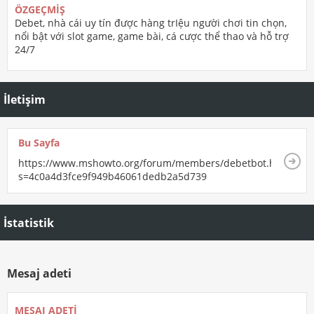
ÖZGEÇMIŞ
Debet, nhà cái uy tín được hàng trIệu người chơi tin chọn,
nổi bật với slot game, game bài, cá cược thể thao và hỗ trợ
24/7
İletişim
Bu Sayfa
https://www.mshowto.org/forum/members/debetbot.html?
s=4c0a4d3fce9f949b46061dedb2a5d739
İstatistik
Mesaj adeti
MESAJ ADETI