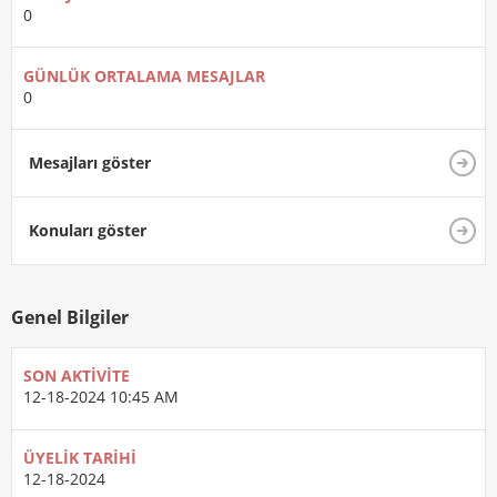
0
GÜNLÜK ORTALAMA MESAJLAR
0
Mesajları göster
Konuları göster
Genel Bilgiler
SON AKTIVITE
12-18-2024
10:45 AM
ÜYELIK TARIHI
12-18-2024