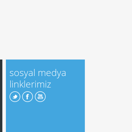
sosyal medya
linklerimiz