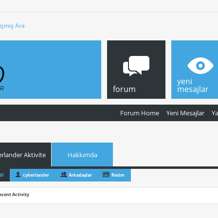
işmiş Ara
yeni
forum
mesajlar
Forum Home
Yeni Mesajlar
Y
rlander Aktivite
Hakkımda
si
cyberlander
Arkadaşlar
Resim
ecent Activity