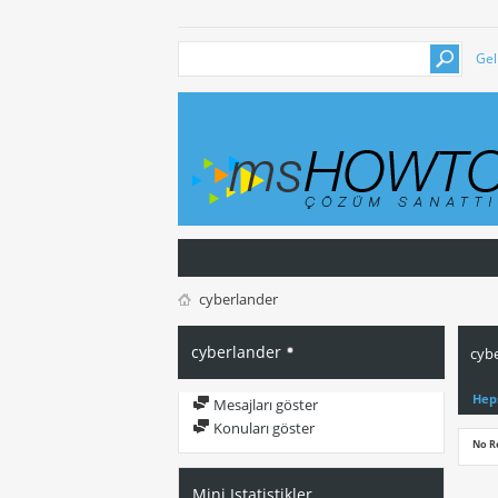
Gel
cyberlander
cyberlander
cybe
Hep
Mesajları göster
Konuları göster
No R
Mini Istatistikler