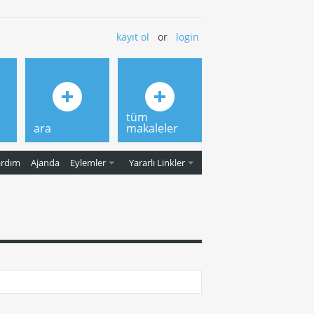
kayıt ol
or
login
tüm
ara
makaleler
ardım
Ajanda
Eylemler
Yararlı Linkler