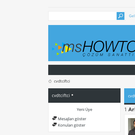
Gel
cvdtciftci
cvdtciftci
cvdt
1
Ar
Yeni Üye
Mesajları göster
Konuları göster