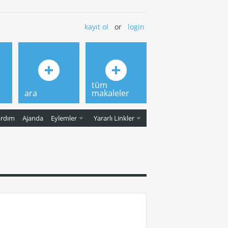
kayıt ol
or
login
tüm
ara
makaleler
ardım
Ajanda
Eylemler
Yararlı Linkler