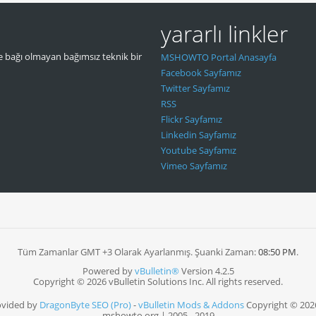
yararlı linkler
 bağı olmayan bağımsız teknik bir
MSHOWTO Portal Anasayfa
Facebook Sayfamız
Twitter Sayfamız
RSS
Flickr Sayfamız
Linkedin Sayfamız
Youtube Sayfamız
Vimeo Sayfamız
Tüm Zamanlar GMT +3 Olarak Ayarlanmış. Şuanki Zaman:
08:50 PM
.
Powered by
vBulletin®
Version 4.2.5
Copyright © 2026 vBulletin Solutions Inc. All rights reserved.
ovided by
DragonByte SEO (Pro)
-
vBulletin Mods & Addons
Copyright © 202
mshowto.org | 2005 - 2019