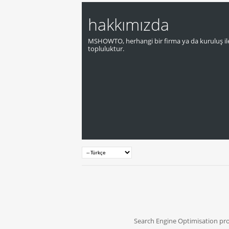
hakkımızda
MSHOWTO, herhangi bir firma ya da kuruluş ile
topluluktur.
Search Engine Optimisation pr