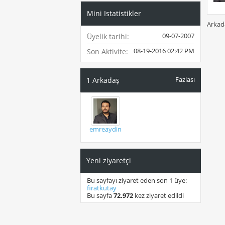
Mini Istatistikler
Arkada
09-07-2007
Üyelik tarihi
08-19-2016
02:42 PM
Son Aktivite
Fazlası
1
Arkadaş
emreaydin
Yeni ziyaretçi
Bu sayfayı ziyaret eden son 1 üye:
firatkutay
Bu sayfa
72.972
kez ziyaret edildi