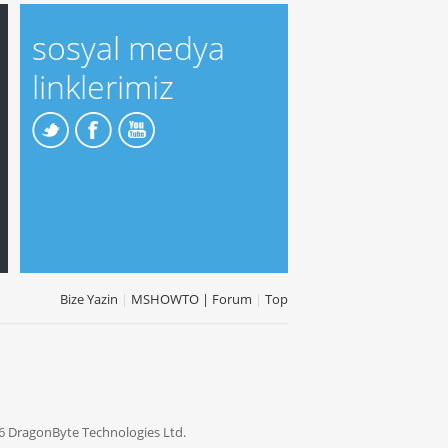
sosyal medya
linklerimiz
Bize Yazin
|
MSHOWTO | Forum
|
Top
6 DragonByte Technologies Ltd.