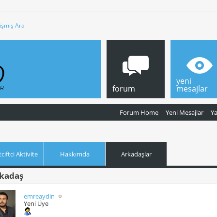
işmiş Ara
yeni
forum
mesajlar
Forum Home
Yeni Mesajlar
Y
ciftci Aktivite
Hakkımda
Arkadaşlar
kadaş
emreaydin
Yeni Üye