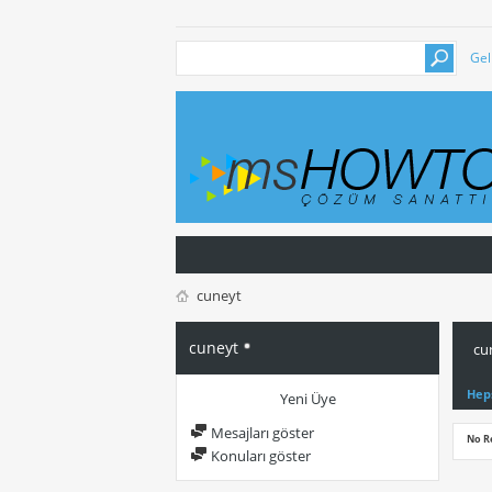
Gel
cuneyt
cuneyt
cu
Hep
Yeni Üye
Mesajları göster
No R
Konuları göster