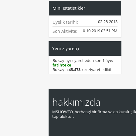
Mini Istatistikler
02-28-2013
Üyelik tarihi
10-10-2019
03:51 PM
Son Aktivite
Yeni ziyaretçi
Bu sayfayı ziyaret eden son 1 üye:
fatihteke
Bu sayfa
45.473
kez ziyaret edildi
hakkımızda
MSHOWTO, herhangi bir firma ya da kuruluş ile
topluluktur.