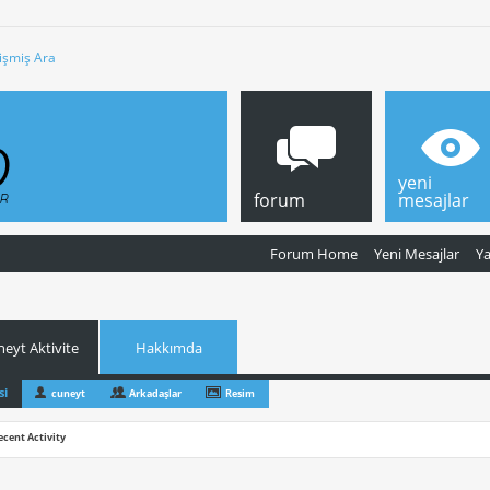
işmiş Ara
yeni
forum
mesajlar
Forum Home
Yeni Mesajlar
Y
neyt Aktivite
Hakkımda
si
cuneyt
Arkadaşlar
Resim
ecent Activity