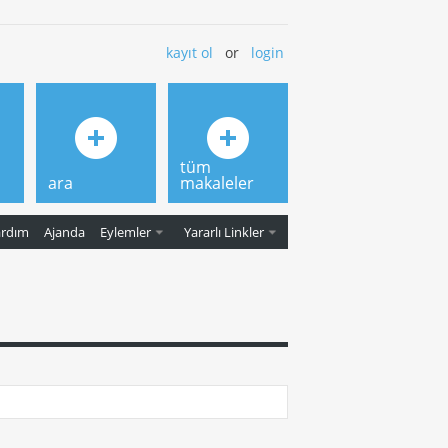
kayıt ol
or
login
tüm
ara
makaleler
ardım
Ajanda
Eylemler
Yararlı Linkler