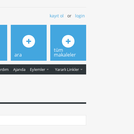
kayıt ol
or
login
tüm
ara
makaleler
ardım
Ajanda
Eylemler
Yararlı Linkler