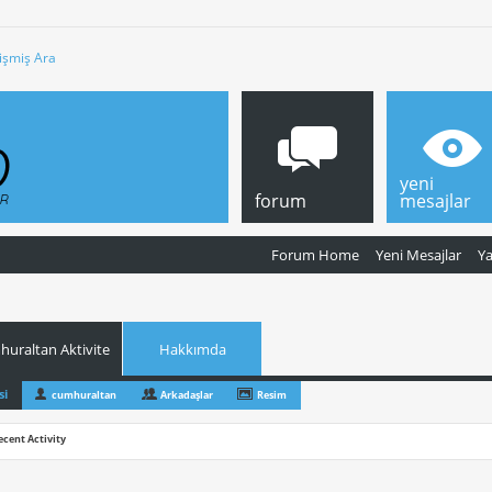
işmiş Ara
yeni
forum
mesajlar
Forum Home
Yeni Mesajlar
Y
uraltan Aktivite
Hakkımda
si
cumhuraltan
Arkadaşlar
Resim
ecent Activity