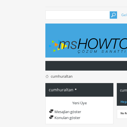
Gel
cumhuraltan
cumhuraltan
cumh
Hep
Yeni Üye
Mesajları göster
No R
Konuları göster