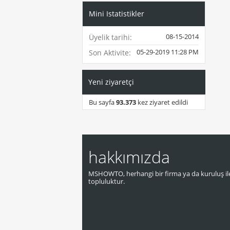
Mini Istatistikler
08-15-2014
Üyelik tarihi
05-29-2019
11:28 PM
Son Aktivite
Yeni ziyaretçi
Bu sayfa
93.373
kez ziyaret edildi
hakkımızda
MSHOWTO, herhangi bir firma ya da kuruluş ile
topluluktur.