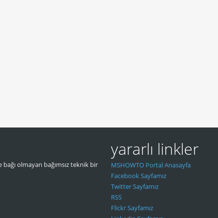
yararlı linkler
 bağı olmayan bağımsız teknik bir
MSHOWTO Portal Anasayfa
Facebook Sayfamız
Twitter Sayfamız
RSS
Flickr Sayfamız