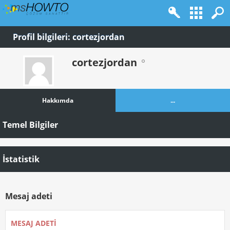
Profil bilgileri: cortezjordan
cortezjordan
Hakkımda
...
Temel Bilgiler
İstatistik
Mesaj adeti
MESAJ ADETI