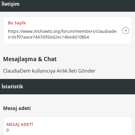
İletişim
Bu Sayfa
https://www.mshowto.org/forum/members/claudiadem.html?
s=0cf97aace7447d956d2ec14be4d10864
Mesajlaşma & Chat
ClaudiaDem kullanıcıya Anlık İleti Gönder
İstatistik
Mesaj adeti
MESAJ ADETI
0