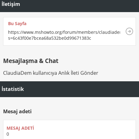
İletişim
Bu Sayfa
https://www.mshowto.org/forum/members/claudiadem.html?
s=6c43f00e7bcea68a532be0d99671383c
Mesajlaşma & Chat
ClaudiaDem kullanıcıya Anlık İleti Gönder
İstatistik
Mesaj adeti
MESAJ ADETI
0