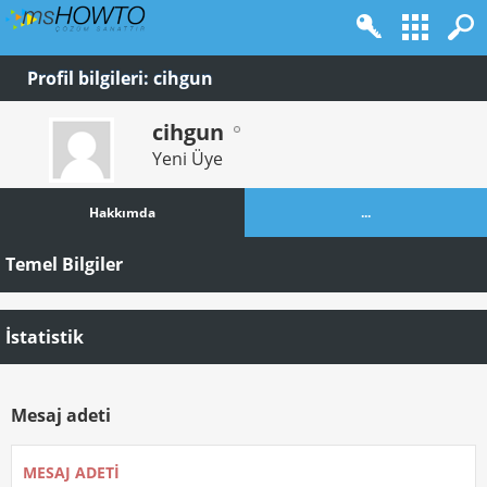
Profil bilgileri: cihgun
cihgun
Yeni Üye
Hakkımda
...
Temel Bilgiler
İstatistik
Mesaj adeti
MESAJ ADETI