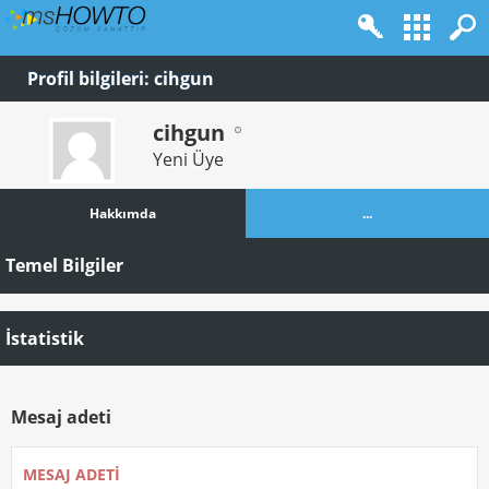
Profil bilgileri: cihgun
cihgun
Yeni Üye
Hakkımda
...
Temel Bilgiler
İstatistik
Mesaj adeti
MESAJ ADETI