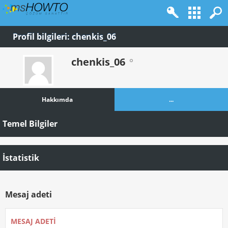
Profil bilgileri: chenkis_06
chenkis_06
Hakkımda
...
Temel Bilgiler
İstatistik
Mesaj adeti
MESAJ ADETI