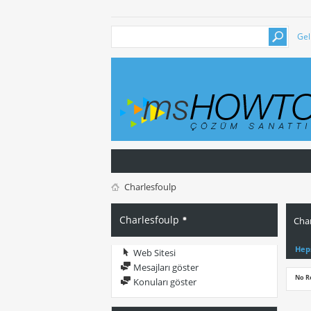
Gel
Charlesfoulp
Charlesfoulp
Char
Hep
Web Sitesi
Mesajları göster
No R
Konuları göster