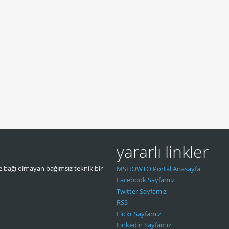
yararlı linkler
 bağı olmayan bağımsız teknik bir
MSHOWTO Portal Anasayfa
Facebook Sayfamız
Twitter Sayfamız
RSS
Flickr Sayfamız
Linkedin Sayfamız