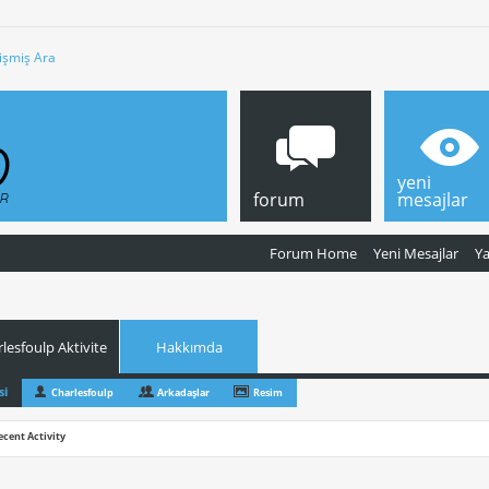
işmiş Ara
yeni
forum
mesajlar
Forum Home
Yeni Mesajlar
Y
lesfoulp Aktivite
Hakkımda
si
Charlesfoulp
Arkadaşlar
Resim
ecent Activity