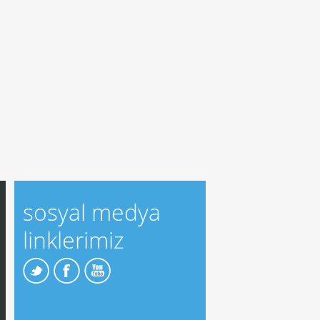
sosyal medya
linklerimiz