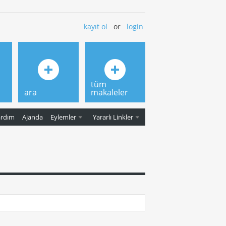
kayıt ol
or
login
tüm
ara
makaleler
ardım
Ajanda
Eylemler
Yararlı Linkler