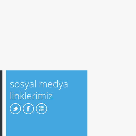
sosyal medya
linklerimiz