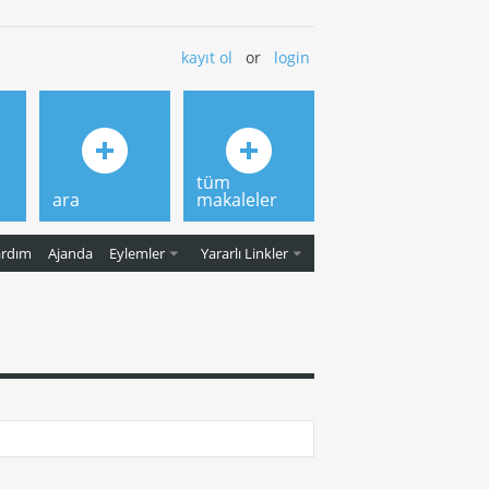
kayıt ol
or
login
tüm
ara
makaleler
ardım
Ajanda
Eylemler
Yararlı Linkler