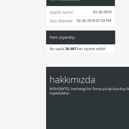
02-26-2018
Üyelik tarihi
02-26-2018
01:53 PM
Son Aktivite
Yeni ziyaretçi
Bu sayfa
29.987
kez ziyaret edildi
hakkımızda
MSHOWTO, herhangi bir firma ya da kuruluş ile
topluluktur.