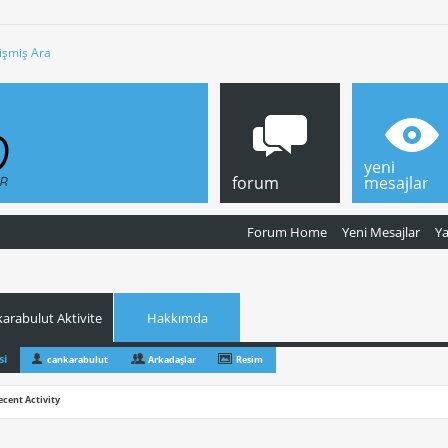
işmiş Ara
yeni
forum
mesajlar
Forum Home
Yeni Mesajlar
Y
arabulut Aktivite
Hakkımda
si
cankarabulut
Arkadaşlar
Resim
ecent Activity