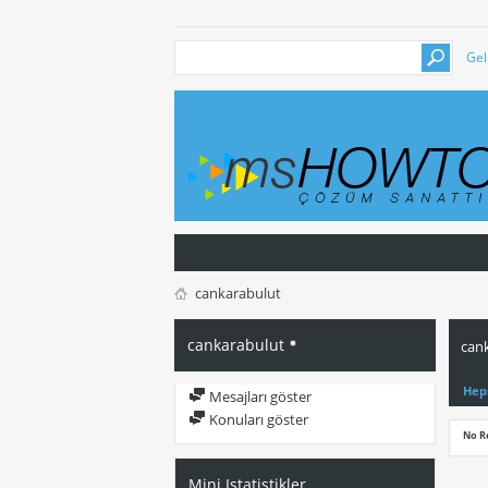
Gel
cankarabulut
cankarabulut
cank
Hep
Mesajları göster
Konuları göster
No R
Mini Istatistikler