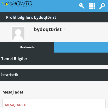
Profil bilgileri: bydoqt0rist
bydoqt0rist
Hakkımda
...
Temel Bilgiler
İstatistik
Mesaj adeti
MESAJ ADETI