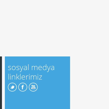
sosyal medya
linklerimiz