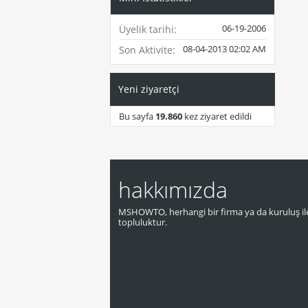
06-19-2006
Üyelik tarihi
08-04-2013
02:02 AM
Son Aktivite
Yeni ziyaretçi
Bu sayfa
19.860
kez ziyaret edildi
hakkımızda
MSHOWTO, herhangi bir firma ya da kuruluş ile
topluluktur.