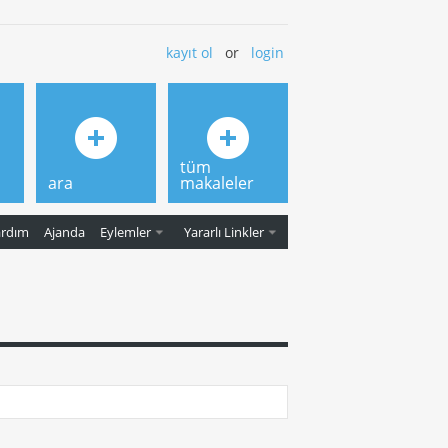
kayıt ol
or
login
tüm
ara
makaleler
ardım
Ajanda
Eylemler
Yararlı Linkler