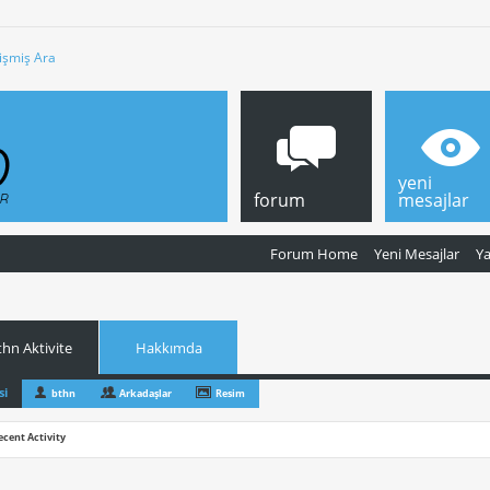
işmiş Ara
yeni
forum
mesajlar
Forum Home
Yeni Mesajlar
Y
thn Aktivite
Hakkımda
si
bthn
Arkadaşlar
Resim
ecent Activity