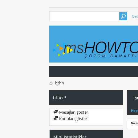
Gel
bthn
bthn
b
Hep
Mesajları göster
Konuları göster
No R
Mini Istatistikler