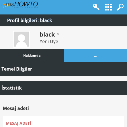
Profil bilgileri: black
black
Yeni Üye
Hakkımda
...
Temel Bilgiler
İstatistik
Mesaj adeti
MESAJ ADETI