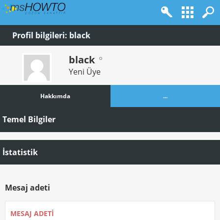
Profil bilgileri: black
black
Yeni Üye
Hakkımda
...
Temel Bilgiler
İstatistik
Mesaj adeti
MESAJ ADETI