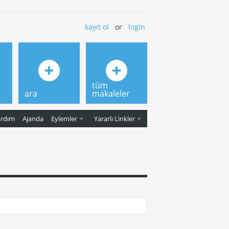
kayıt ol
or
login
tüm
ara
makaleler
ardım
Ajanda
Eylemler
Yararlı Linkler