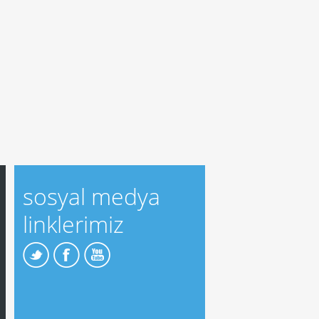
sosyal medya
linklerimiz