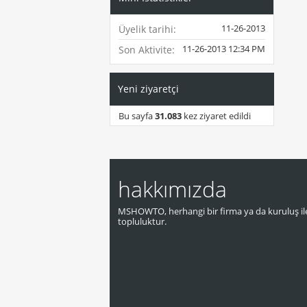
11-26-2013
Üyelik tarihi
11-26-2013
12:34 PM
Son Aktivite
Yeni ziyaretçi
Bu sayfa
31.083
kez ziyaret edildi
hakkımızda
MSHOWTO, herhangi bir firma ya da kuruluş ile
topluluktur.