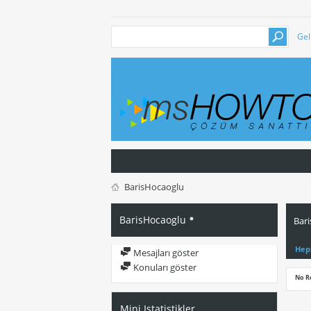
Gel
BarisHocaoglu
BarisHocaoglu
Bari
Hep
Mesajları göster
Konuları göster
No R
Mini Istatistikler