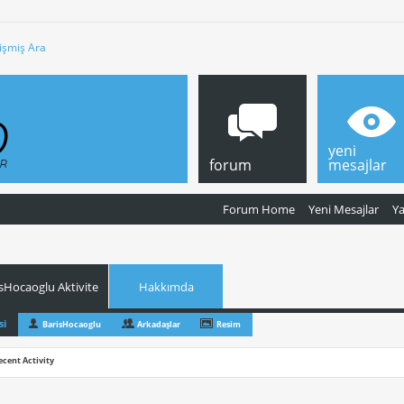
işmiş Ara
yeni
forum
mesajlar
Forum Home
Yeni Mesajlar
Y
sHocaoglu Aktivite
Hakkımda
si
BarisHocaoglu
Arkadaşlar
Resim
ecent Activity