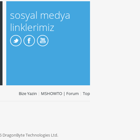
sosyal medya
linklerimiz
Bize Yazin
|
MSHOWTO | Forum
|
Top
6 DragonByte Technologies Ltd.