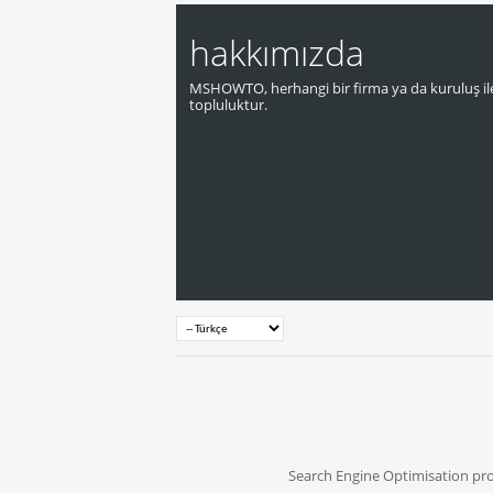
hakkımızda
MSHOWTO, herhangi bir firma ya da kuruluş ile
topluluktur.
Search Engine Optimisation pr