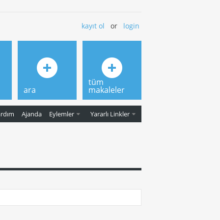
kayıt ol
or
login
tüm
ara
makaleler
ardım
Ajanda
Eylemler
Yararlı Linkler