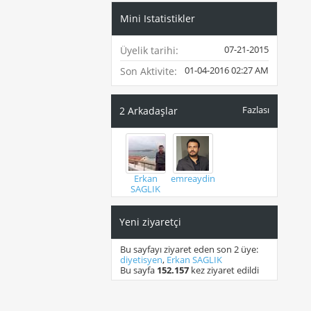
Mini Istatistikler
07-21-2015
Üyelik tarihi
01-04-2016
02:27 AM
Son Aktivite
Fazlası
2
Arkadaşlar
Erkan
emreaydin
SAGLIK
Yeni ziyaretçi
Bu sayfayı ziyaret eden son 2 üye:
diyetisyen
,
Erkan SAGLIK
Bu sayfa
152.157
kez ziyaret edildi