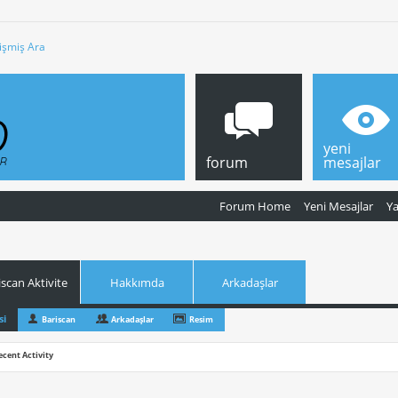
işmiş Ara
yeni
forum
mesajlar
Forum Home
Yeni Mesajlar
Y
iscan Aktivite
Hakkımda
Arkadaşlar
si
Bariscan
Arkadaşlar
Resim
ecent Activity