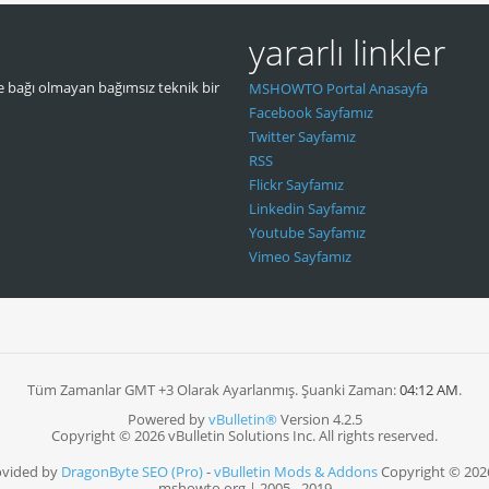
yararlı linkler
 bağı olmayan bağımsız teknik bir
MSHOWTO Portal Anasayfa
Facebook Sayfamız
Twitter Sayfamız
RSS
Flickr Sayfamız
Linkedin Sayfamız
Youtube Sayfamız
Vimeo Sayfamız
Tüm Zamanlar GMT +3 Olarak Ayarlanmış. Şuanki Zaman:
04:12 AM
.
Powered by
vBulletin®
Version 4.2.5
Copyright © 2026 vBulletin Solutions Inc. All rights reserved.
ovided by
DragonByte SEO (Pro)
-
vBulletin Mods & Addons
Copyright © 202
mshowto.org | 2005 - 2019