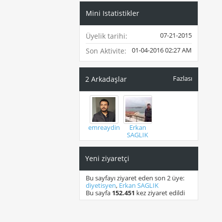
Mini Istatistikler
07-21-2015
Üyelik tarihi
01-04-2016
02:27 AM
Son Aktivite
Fazlası
2
Arkadaşlar
emreaydin
Erkan
SAGLIK
Yeni ziyaretçi
Bu sayfayı ziyaret eden son 2 üye:
diyetisyen
,
Erkan SAGLIK
Bu sayfa
152.451
kez ziyaret edildi