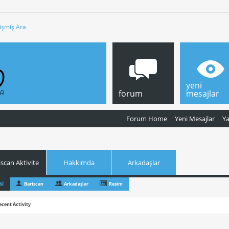
işmiş Ara
yeni
forum
mesajlar
Forum Home
Yeni Mesajlar
Y
iscan Aktivite
Hakkımda
Arkadaşlar
si
Bariscan
Arkadaşlar
Resim
ecent Activity