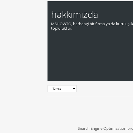
hakkımızda
MSHOWTO, herhangi bir firma ya da kuruluş ile
topluluktur.
Search Engine Optimisation pr