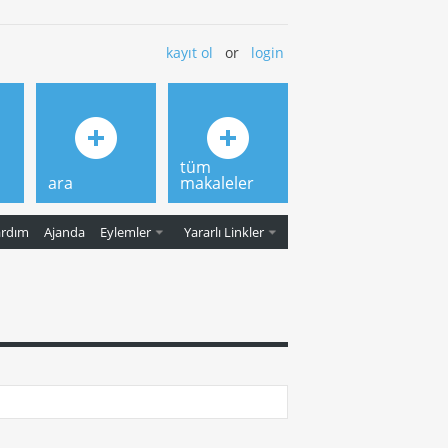
kayıt ol
or
login
tüm
ara
makaleler
ardım
Ajanda
Eylemler
Yararlı Linkler