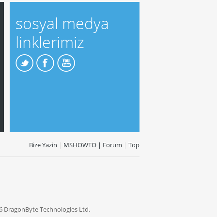
sosyal medya
linklerimiz
Bize Yazin
|
MSHOWTO | Forum
|
Top
6 DragonByte Technologies Ltd.