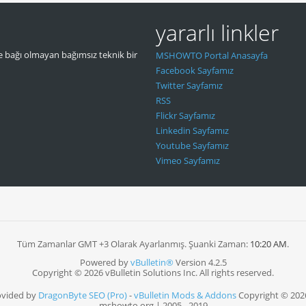
yararlı linkler
 bağı olmayan bağımsız teknik bir
MSHOWTO Portal Anasayfa
Facebook Sayfamız
Twitter Sayfamız
RSS
Flickr Sayfamız
Linkedin Sayfamız
Youtube Sayfamız
Vimeo Sayfamız
Tüm Zamanlar GMT +3 Olarak Ayarlanmış. Şuanki Zaman:
10:20 AM
.
Powered by
vBulletin®
Version 4.2.5
Copyright © 2026 vBulletin Solutions Inc. All rights reserved.
ovided by
DragonByte SEO (Pro)
-
vBulletin Mods & Addons
Copyright © 202
mshowto.org | 2005 - 2019