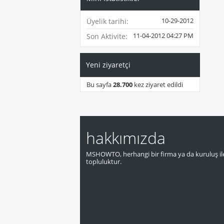
10-29-2012
Üyelik tarihi
11-04-2012
04:27 PM
Son Aktivite
Yeni ziyaretçi
Bu sayfa
28.700
kez ziyaret edildi
hakkımızda
MSHOWTO, herhangi bir firma ya da kuruluş ile
topluluktur.