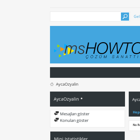
Gel
AycaOzyalin
AycaOzyalin
Ayca
Hep
Mesajları göster
Konuları göster
No R
Mini Istatistikler