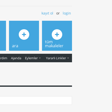
kayıt ol
or
login
tüm
ara
makaleler
ardım
Ajanda
Eylemler
Yararlı Linkler