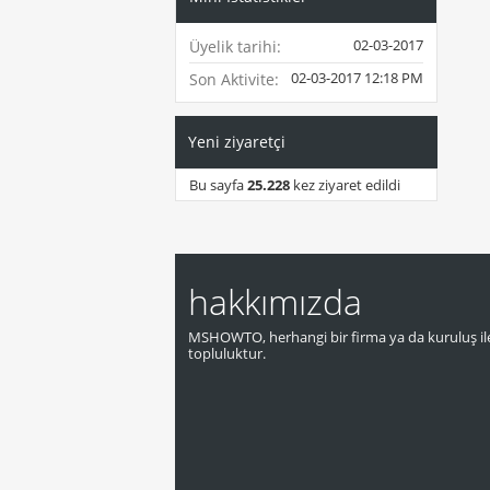
02-03-2017
Üyelik tarihi
02-03-2017
12:18 PM
Son Aktivite
Yeni ziyaretçi
Bu sayfa
25.228
kez ziyaret edildi
hakkımızda
MSHOWTO, herhangi bir firma ya da kuruluş ile
topluluktur.