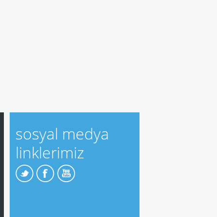
sosyal medya
linklerimiz