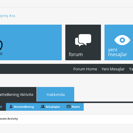
işmiş Ara
yeni
forum
mesajlar
Forum Home
Yeni Mesajlar
Y
tteBening Aktivite
Hakkımda
si
AnnetteBening
Arkadaşlar
Resim
ecent Activity