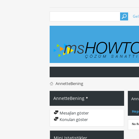
Gel
AnnetteBening
AnnetteBening
Anne
Hep
Mesajları göster
Konuları göster
No R
Mini Istatistikler