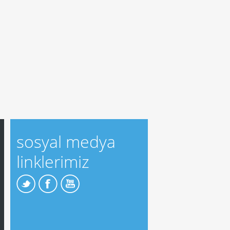
sosyal medya
linklerimiz