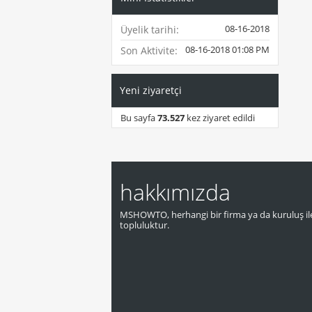
08-16-2018
Üyelik tarihi
08-16-2018
01:08 PM
Son Aktivite
Yeni ziyaretçi
Bu sayfa
73.527
kez ziyaret edildi
hakkımızda
MSHOWTO, herhangi bir firma ya da kuruluş ile
topluluktur.