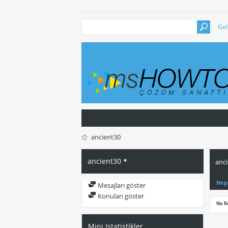
Gel
ancient30
ancient30
anci
Hep
Mesajları göster
Konuları göster
No R
Mini Istatistikler