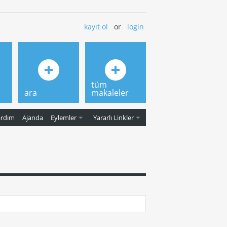
kayıt ol
or
login
tüm
ara
makaleler
ardım
Ajanda
Eylemler
Yararlı Linkler