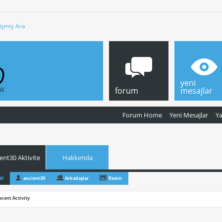
işmiş Ara
yeni
forum
mesajlar
Forum Home
Yeni Mesajlar
Y
ent30 Aktivite
Hakkımda
si
ancient30
Arkadaşlar
Resim
ecent Activity