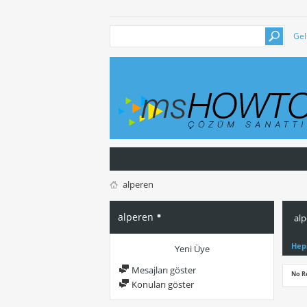
Gel
alperen
alperen
alp
Hep
Yeni Üye
Mesajları göster
No R
Konuları göster