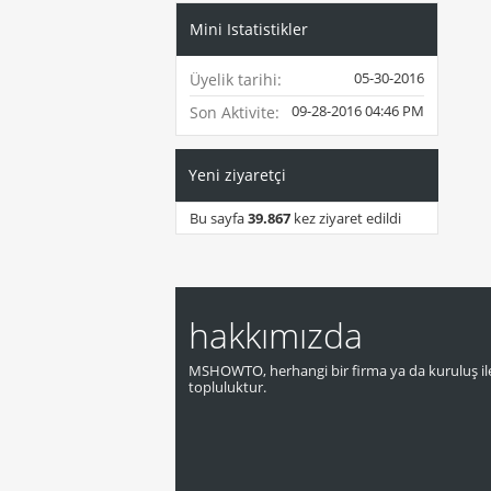
Mini Istatistikler
05-30-2016
Üyelik tarihi
09-28-2016
04:46 PM
Son Aktivite
Yeni ziyaretçi
Bu sayfa
39.867
kez ziyaret edildi
hakkımızda
MSHOWTO, herhangi bir firma ya da kuruluş ile
topluluktur.