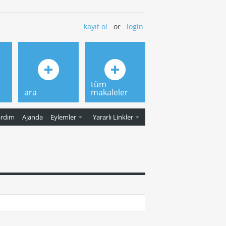
kayıt ol
or
login
tüm
ara
makaleler
ardım
Ajanda
Eylemler
Yararlı Linkler