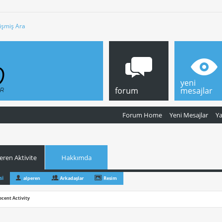
işmiş Ara
yeni
forum
mesajlar
Forum Home
Yeni Mesajlar
Y
eren Aktivite
Hakkımda
si
alperen
Arkadaşlar
Resim
ecent Activity