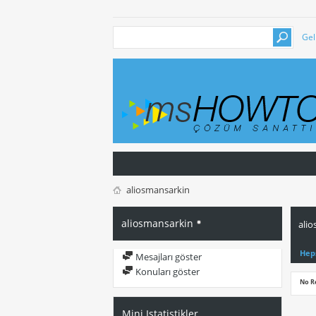
Gel
aliosmansarkin
aliosmansarkin
alio
Hep
Mesajları göster
Konuları göster
No R
Mini Istatistikler