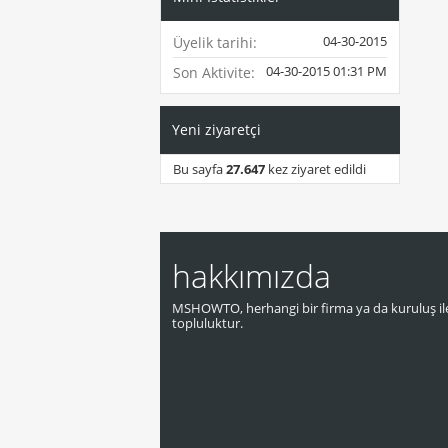
04-30-2015
Üyelik tarihi
04-30-2015
01:31 PM
Son Aktivite
Yeni ziyaretçi
Bu sayfa
27.647
kez ziyaret edildi
hakkımızda
MSHOWTO, herhangi bir firma ya da kuruluş ile
topluluktur.