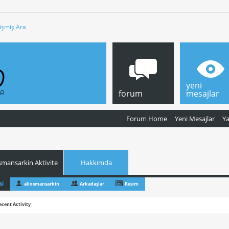
işmiş Ara
yeni
forum
mesajlar
Forum Home
Yeni Mesajlar
Y
smansarkin Aktivite
Hakkımda
si
aliosmansarkin
Arkadaşlar
Resim
ecent Activity