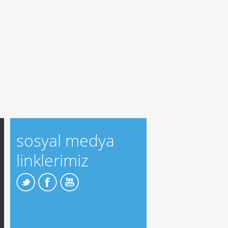
sosyal medya
linklerimiz