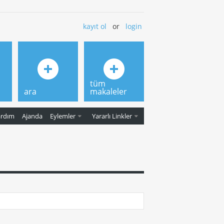
kayıt ol
or
login
tüm
ara
makaleler
ardım
Ajanda
Eylemler
Yararlı Linkler