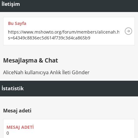
İletişim
Bu Sayfa
https://www.mshowto.org/forum/members/alicenah.html?
s=64349c8836ec5d614f739c3d4ca865b9
Mesajlaşma & Chat
AliceNah kullanıcıya Anlık İleti Gönder
İstatistik
Mesaj adeti
MESAJ ADETI
0