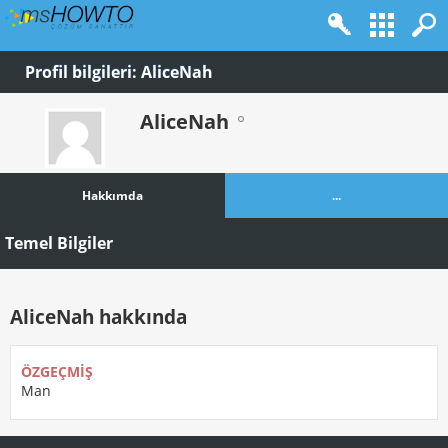
Profil bilgileri: AliceNah
AliceNah
Hakkımda
...
Temel Bilgiler
AliceNah hakkında
ÖZGEÇMIŞ
Man