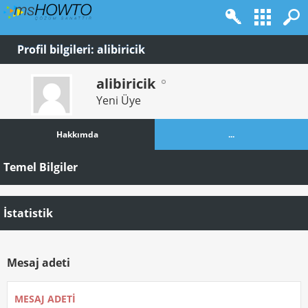
Profil bilgileri: alibiricik
alibiricik
Yeni Üye
Hakkımda
...
Temel Bilgiler
İstatistik
Mesaj adeti
MESAJ ADETI