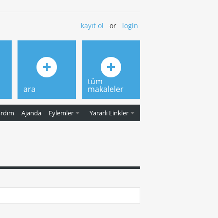
kayıt ol
or
login
tüm
ara
makaleler
ardım
Ajanda
Eylemler
Yararlı Linkler