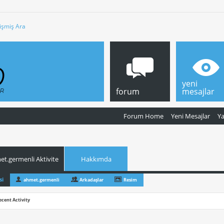
işmiş Ara
yeni
forum
mesajlar
Forum Home
Yeni Mesajlar
Y
t.germenli Aktivite
Hakkımda
si
ahmet.germenli
Arkadaşlar
Resim
ecent Activity