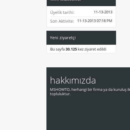
11-13-2013
Üyelik tarihi
11-13-2013
07:18 PM
Son Aktivite
Yeni ziyaretçi
Bu sayfa
30.125
kez ziyaret edildi
hakkımızda
MSHOWTO, herhangi bir firma ya da kuruluş ile
topluluktur.