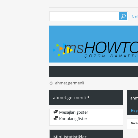
Gel
ahmet.germenli
ahmet.germenli
ahme
Hep
Mesajları göster
Konuları göster
No R
Mini Istatistikler