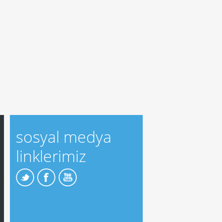
sosyal medya
linklerimiz