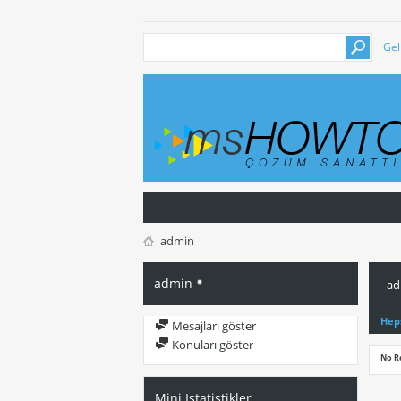
Gel
admin
admin
ad
Hep
Mesajları göster
Konuları göster
No R
Mini Istatistikler