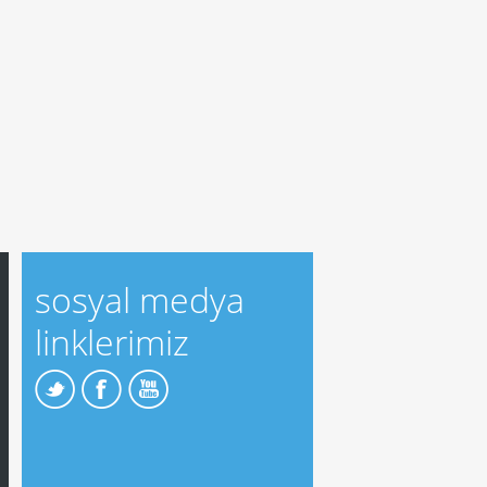
sosyal medya
linklerimiz