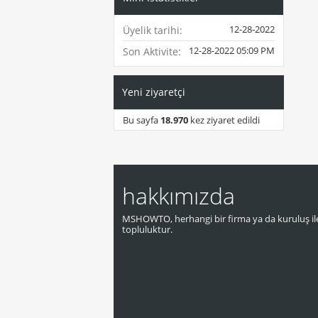
12-28-2022
Üyelik tarihi
12-28-2022
05:09 PM
Son Aktivite
Yeni ziyaretçi
Bu sayfa
18.970
kez ziyaret edildi
hakkımızda
MSHOWTO, herhangi bir firma ya da kuruluş ile
topluluktur.