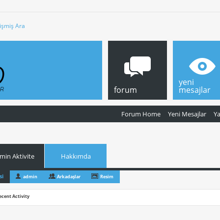
işmiş Ara
yeni
forum
mesajlar
Forum Home
Yeni Mesajlar
Y
min Aktivite
Hakkımda
si
admin
Arkadaşlar
Resim
ecent Activity