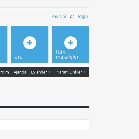
kayıt ol
or
login
tüm
ara
makaleler
ardım
Ajanda
Eylemler
Yararlı Linkler