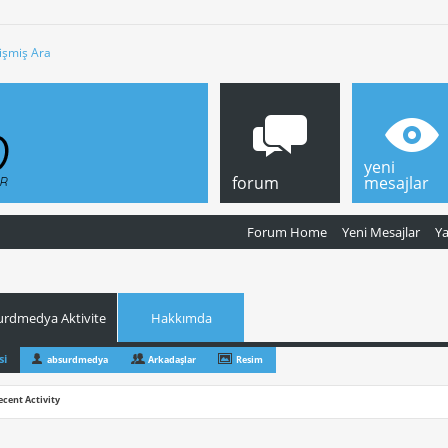
işmiş Ara
yeni
forum
mesajlar
Forum Home
Yeni Mesajlar
Y
urdmedya Aktivite
Hakkımda
si
absurdmedya
Arkadaşlar
Resim
ecent Activity