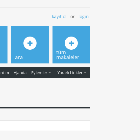
kayıt ol
or
login
tüm
ara
makaleler
ardım
Ajanda
Eylemler
Yararlı Linkler