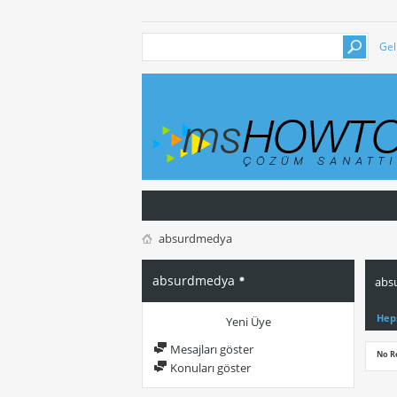
Gel
absurdmedya
absurdmedya
abs
Hep
Yeni Üye
Mesajları göster
No R
Konuları göster