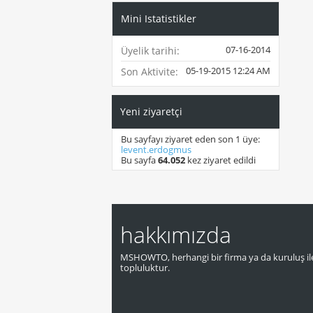
Mini Istatistikler
07-16-2014
Üyelik tarihi
05-19-2015
12:24 AM
Son Aktivite
Yeni ziyaretçi
Bu sayfayı ziyaret eden son 1 üye:
levent.erdogmus
Bu sayfa
64.052
kez ziyaret edildi
hakkımızda
MSHOWTO, herhangi bir firma ya da kuruluş ile
topluluktur.